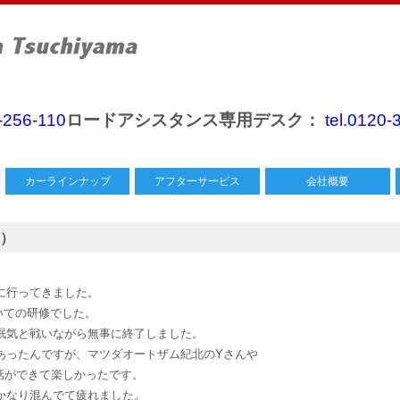
0-256-110
ロードアシスタンス専用デスク：
tel.0120-
カーラインナップ
アフターサービス
会社概要
）
に行ってきました。
ついての研修でした。
眠気と戦いながら無事に終了しました。
あったんですが、マツダオートザム紀北のYさんや
話ができて楽しかったです。
かなり混んでて疲れました。