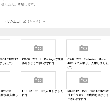
いましたね。尊敬します。
オートザム土山日記（＾ｖ＾）
»
ROACTIVEｽﾏ
CX-60 25S L Packageご成約
CX-8・25T Exclusive Mode
しました(^^)
ありがとうございます(^^)
4WD（７人乗り）入庫しました
(^^)
－HYBRID
ﾛｰﾄﾞｽﾀｰRF RS入庫しました
MAZDA2 15S PROACTIVEｽﾏ
rts展示車入庫し
(^^)
ｰﾄｴﾃﾞｨｼｮﾝ2 ご成約ありがとう
ございます(^^)