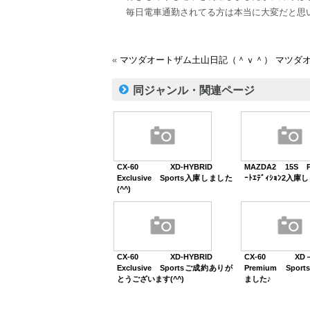
毎日電車通勤されてる方は本当に大変だと思
«
マツダオートザム土山日記（＾ｖ＾）
マツダ
同ジャンル・関連ページ
CX-60 XD-HYBRID
MAZDA2 15S P
Exclusive Sports入庫しました
ｰﾄｴﾃﾞｨｼｮﾝ2入庫
(^^)
CX-60 XD-HYBRID
CX-60 XD
Exclusive Sportsご成約ありが
Premium Spo
とうございます(^^)
ました♪