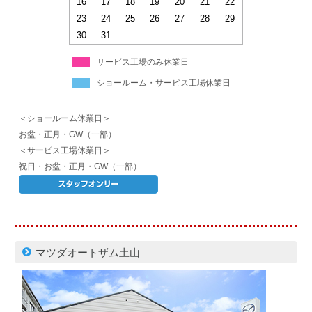
16
17
18
19
20
21
22
23
24
25
26
27
28
29
30
31
サービス工場のみ休業日
ショールーム・サービス工場休業日
＜ショールーム休業日＞
お盆・正月・GW（一部）
＜サービス工場休業日＞
祝日・お盆・正月・GW（一部）
マツダオートザム土山