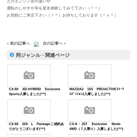
とのエンジン音の違いや
運転のしやすや等を是非体験してみて下さい（＾＾）
お気軽にご来店下さい（＾＾）お待ちしております（＾ｖ＾）
«
前の記事へ
次の記事へ
»
同ジャンル・関連ページ
CX-60 XD-HYBRID Exclusive
MAZDA2 15S PROACTIVEｽﾏｰﾄ
Sports入庫しました(^^)
ｴﾃﾞｨｼｮﾝ2入庫しました(^^)
CX-60 25S L Packageご成約あ
CX-8・25T Exclusive Mode
りがとうございます(^^)
4WD（７人乗り）入庫しました(^^)