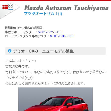
損害保険ジャパン株式会社代理店
事故サポートセンター：
tel.0120-256-110
ロードアシスタンス専用デスク：
tel.0120-365-110
デミオ・CX-3 ニューモデル誕生
こんにちは（＾ｖ＾）
営業の松井です。
毎日寒いですね~。冬なので当たり前ですが、僕は寒いのが苦手なの
でツライです(+_+)
今日は新しく発売されたデミオ・CX-3のご紹介します。