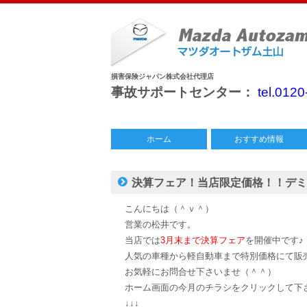
損害保険ジャパン株式会社代理店
事故サポートセンター：
tel.012
ホーム
おすすめ情報
中古車情報
特別仕様車
今月のチラシ
決算フェア！当店限定価格！！デミオ
こんにちは（＾ｖ＾）
営業の松井です。
当店では
3月末まで決算フェア
を開催中です♪
人気の車種から軽自動車まで特別価格にて販
お気軽にお問合せ下さいませ（＾＾）
ホーム画面の今月のチラシをクリックして下
↓↓↓