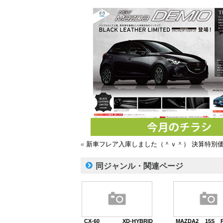
«
新車フレア入庫しました（＾ｖ＾）
決算特別
同ジャンル・関連ページ
CX-60 XD-HYBRID
MAZDA2 15S P