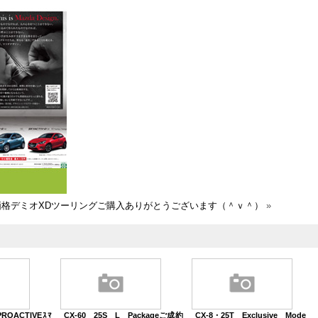
価格デミオXDツーリングご購入ありがとうございます（＾ｖ＾）
»
ROACTIVEｽﾏ
CX-60 25S L Packageご成約
CX-8・25T Exclusive Mode