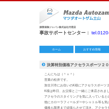
損害保険ジャパン株式会社代理店
事故サポートセンター：
tel.012
ホーム
おすすめ情報
中古車情報
特別仕様車
今月のチラシ
決算特別価格アクセラスポーツ２０
こんにちは（＾ｖ＾）
営業の松井です。
加古川市にお住いのK様にアクセラスポーツ
K様は昨日、お父様とご一緒にご来店されま
アクセラのスタイリングを気に入っていると
他にカローラフィールダーやシャトル等も気
価格も限界まで頑張らさせて頂き、アクセラ