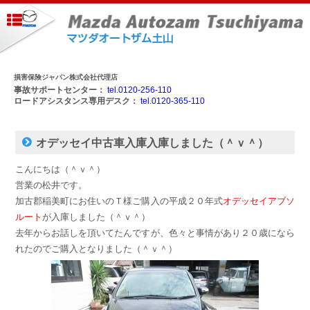
損害保険ジャパン株式会社代理店
事故サポートセンター：
tel.0120-256-110
ロードアシスタンス専用デスク：
tel.0120-365-110
オデッセイ中古車入庫入庫しました（＾ｖ＾）
こんにちは（＾ｖ＾）
営業の松井です。
加古郡稲美町にお住いのＴ様ご購入の平成２０年式
オデッセイアブソ
ルート
が入庫しました（＾ｖ＾）
去年からお話しを頂いてたんですが、色々と事情があり２０歳になら
れたのでご購入となりました（＾ｖ＾）