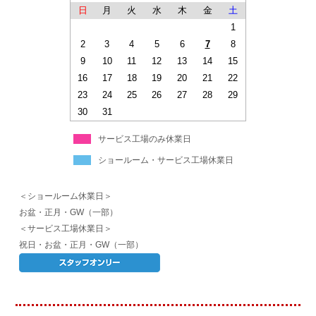
日
月
火
水
木
金
土
1
2
3
4
5
6
7
8
9
10
11
12
13
14
15
16
17
18
19
20
21
22
23
24
25
26
27
28
29
30
31
サービス工場のみ休業日
ショールーム・サービス工場休業日
＜ショールーム休業日＞
お盆・正月・GW（一部）
＜サービス工場休業日＞
祝日・お盆・正月・GW（一部）