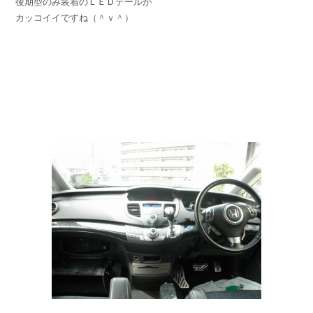
後期型のみ装着のＬＥＤテールが
カッコイイですね（＾ｖ＾）