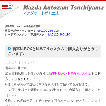
損害保険ジャパン株式会社代理店
事故サポートセンター：
tel.0120-256-110
ロードアシスタンス専用デスク：
tel.0120-365-110
新車N-BOXとN-WGNカスタムご購入ありがとうご
ざいます♪
こんにちは（＾ｖ＾）
営業の松井です。
加古郡播磨町にお住いのG様に
新車N-BOXとN-WGNカスタム
をご購
入して頂きました（＾＾）
G様は縁があって当社に車検等を入庫して頂いてるお客様で、
この度、奥様とお嬢様のお車のお乗換えで２台購入して頂きました
（＾＾）
G様、この度は当店にお声をかけて頂き本当にありがとうございます