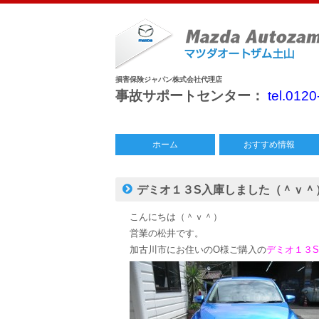
損害保険ジャパン株式会社代理店
事故サポートセンター：
tel.012
ホーム
おすすめ情報
中古車情報
特別仕様車
今月のチラシ
デミオ１３S入庫しました（＾ｖ＾
こんにちは（＾ｖ＾）
営業の松井です。
加古川市にお住いのO様ご購入の
デミオ１３S