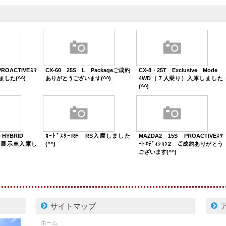
ROACTIVEｽﾏ
CX-60 25S L Packageご成約
CX-8・25T Exclusive Mode
しました(^^)
ありがとうございます(^^)
4WD（７人乗り）入庫しました
(^^)
－HYBRID
ﾛｰﾄﾞｽﾀｰRF RS入庫しました
MAZDA2 15S PROACTIVEｽﾏ
rts展示車入庫し
(^^)
ｰﾄｴﾃﾞｨｼｮﾝ2 ご成約ありがとう
ございます(^^)
サイトマップ
ホーム