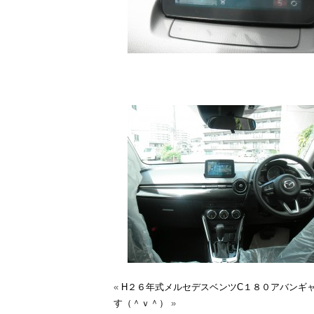
«
H２６年式メルセデスベンツC１８０アバンギ
す（＾ｖ＾）
»