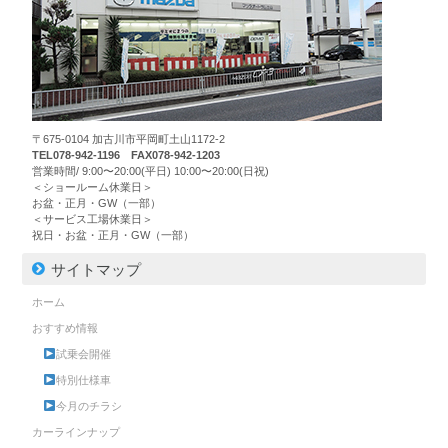
〒675-0104 加古川市平岡町土山1172-2
TEL078-942-1196 FAX078-942-1203
営業時間/ 9:00〜20:00(平日) 10:00〜20:00(日祝)
＜ショールーム休業日＞
お盆・正月・GW（一部）
＜サービス工場休業日＞
祝日・お盆・正月・GW（一部）
サイトマップ
ホーム
おすすめ情報
試乗会開催
特別仕様車
今月のチラシ
カーラインナップ