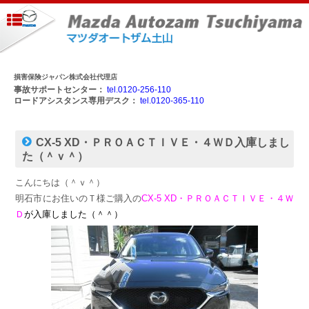
損害保険ジャパン株式会社代理店
事故サポートセンター：
tel.0120-256-110
ロードアシスタンス専用デスク：
tel.0120-365-110
CX-5 XD・ＰＲＯＡＣＴＩＶＥ・４ＷＤ入庫しまし
た（＾ｖ＾）
こんにちは（＾ｖ＾）
明石市にお住いのＴ様ご購入の
CX-5 XD・ＰＲＯＡＣＴＩＶＥ・４Ｗ
Ｄ
が入庫しました（＾＾）