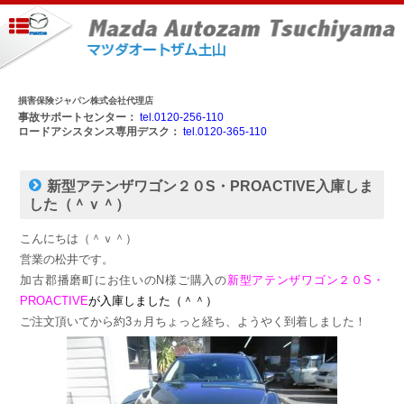
損害保険ジャパン株式会社代理店
事故サポートセンター：
tel.0120-256-110
ロードアシスタンス専用デスク：
tel.0120-365-110
新型アテンザワゴン２０S・PROACTIVE入庫しま
した（＾ｖ＾）
こんにちは（＾ｖ＾）
営業の松井です。
加古郡播磨町にお住いのN様ご購入の
新型アテンザワゴン２０S・
PROACTIVE
が入庫しました（＾＾）
ご注文頂いてから約3ヵ月ちょっと経ち、ようやく到着しました！