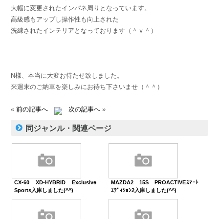
大幅に変更されたインパネ周りとなっています。
高級感もアップし操作性も向上された
洗練されたインテリアとなっております（＾ｖ＾）
N様、本当に大変お待たせ致しました。
来週末のご納車を楽しみにお待ち下さいませ（＾＾）
«
前の記事へ
次の記事へ
»
同ジャンル・関連ページ
CX-60 XD-HYBRID Exclusive
MAZDA2 15S PROACTIVEｽﾏｰﾄ
Sports入庫しました(^^)
ｴﾃﾞｨｼｮﾝ2入庫しました(^^)