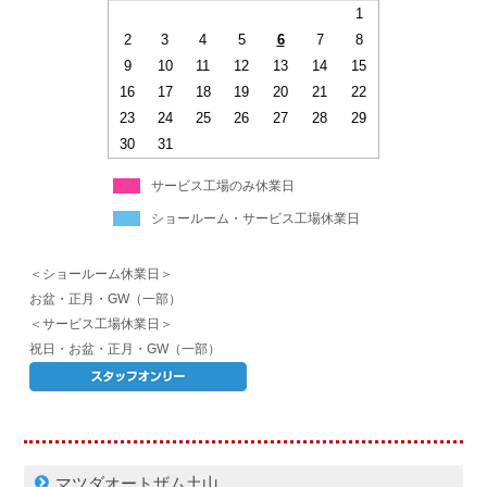
1
2
3
4
5
6
7
8
9
10
11
12
13
14
15
16
17
18
19
20
21
22
23
24
25
26
27
28
29
30
31
サービス工場のみ休業日
ショールーム・サービス工場休業日
＜ショールーム休業日＞
お盆・正月・GW（一部）
＜サービス工場休業日＞
祝日・お盆・正月・GW（一部）
マツダオートザム土山