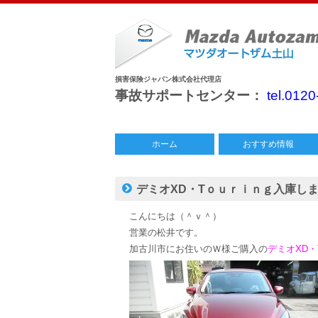
損害保険ジャパン株式会社代理店
事故サポートセンター：
tel.012
ホーム
おすすめ情報
中古車情報
特別仕様車
今月のチラシ
デミオXD・Tｏｕｒｉｎｇ入庫し
こんにちは（＾ｖ＾）
営業の松井です。
加古川市にお住いのＷ様ご購入の
デミオXD