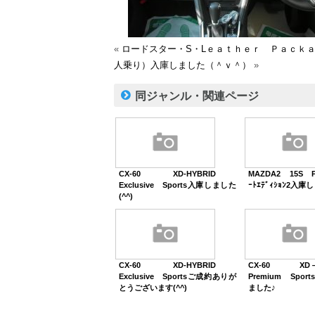
«
ロードスター・S・Lｅａｔｈｅｒ Ｐａｃｋ
人乗り）入庫しました（＾ｖ＾）
»
同ジャンル・関連ページ
CX-60 XD-HYBRID
MAZDA2 15S P
Exclusive Sports入庫しました
ｰﾄｴﾃﾞｨｼｮﾝ2入庫
(^^)
CX-60 XD-HYBRID
CX-60 XD
Exclusive Sportsご成約ありが
Premium Spo
とうございます(^^)
ました♪