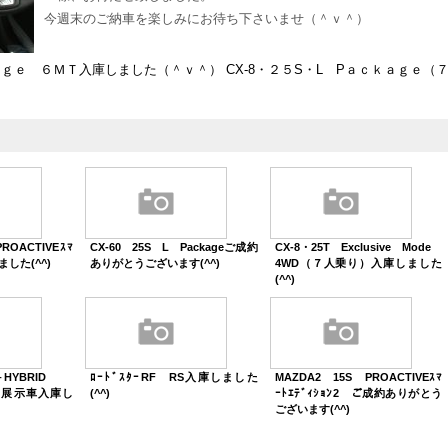
今週末のご納車を楽しみにお待ち下さいませ（＾ｖ＾）
ａｇｅ ６ＭＴ入庫しました（＾ｖ＾）
CX-8・２５S・L Pａｃｋａｇｅ（
ROACTIVEｽﾏ
CX-60 25S L Packageご成約
CX-8・25T Exclusive Mode
しました(^^)
ありがとうございます(^^)
4WD（７人乗り）入庫しました
(^^)
－HYBRID
ﾛｰﾄﾞｽﾀｰRF RS入庫しました
MAZDA2 15S PROACTIVEｽﾏ
rts展示車入庫し
(^^)
ｰﾄｴﾃﾞｨｼｮﾝ2 ご成約ありがとう
ございます(^^)