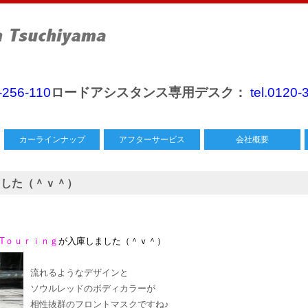
0-256-110
ロードアシスタンス専用デスク：
tel.0120-
カーラインナップ
アフターサービス
会社概要
ました（＾ｖ＾）
・Tｏｕｒｉｎｇ
が入庫しました（＾ｖ＾）
流れるようなデザインと
ソウルレッドのボディカラーが
相性抜群のフロントマスクですね♪