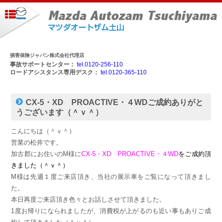
損害保険ジャパン株式会社代理店
事故サポートセンター：
tel.0120-256-110
ロードアシスタンス専用デスク：
tel.0120-365-110
CX-5・XD PROACTIVE・４WDご成約ありがと
うございます（＾ｖ＾）
こんにちは（＾ｖ＾）
営業の松井です。
加古郡にお住いのM様に
CX-5・XD PROACTIVE・４WD
をご成約頂
きました（＾ｖ＾）
M様は先週１度ご来店頂き、当社の展示車をご覧になって頂きまし
た。
本日再度ご来店頂き色々とお話しさせて頂きました。
1度お帰りになられましたが、消費税が上がるのも近い事もありご成