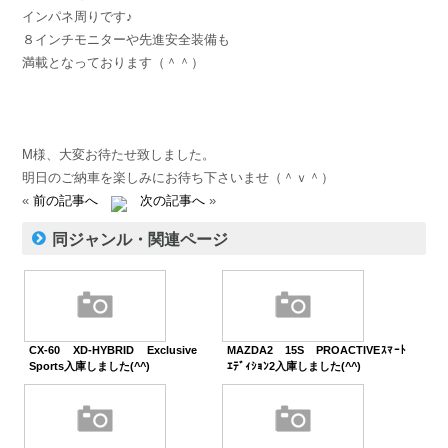
インパネ周りです♪
８インチモニターや先進安全装備も
満載となっております（＾＾）
M様、大変お待たせ致しました。
明日のご納車を楽しみにお待ち下さいませ（＾ｖ＾）
«
前の記事へ
次の記事へ
»
同ジャンル・関連ページ
CX-60 XD-HYBRID Exclusive
MAZDA2 15S PROACTIVEｽﾏｰﾄ
Sports入庫しました(^^)
ｴﾃﾞｨｼｮﾝ2入庫しました(^^)