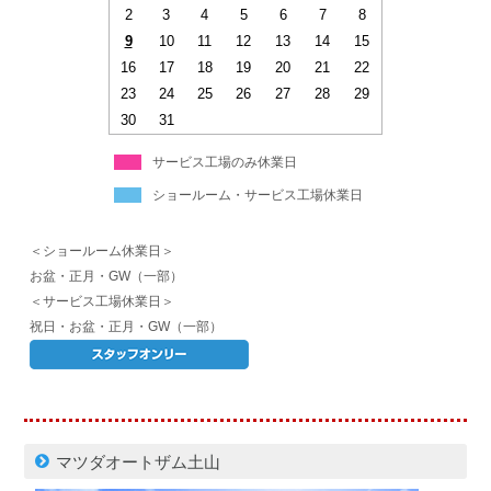
2
3
4
5
6
7
8
9
10
11
12
13
14
15
16
17
18
19
20
21
22
23
24
25
26
27
28
29
30
31
サービス工場のみ休業日
ショールーム・サービス工場休業日
＜ショールーム休業日＞
お盆・正月・GW（一部）
＜サービス工場休業日＞
祝日・お盆・正月・GW（一部）
マツダオートザム土山