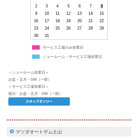
2
3
4
5
6
7
8
9
10
11
12
13
14
15
16
17
18
19
20
21
22
23
24
25
26
27
28
29
30
31
サービス工場のみ休業日
ショールーム・サービス工場休業日
＜ショールーム休業日＞
お盆・正月・GW（一部）
＜サービス工場休業日＞
祝日・お盆・正月・GW（一部）
マツダオートザム土山