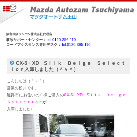
損害保険ジャパン株式会社代理店
事故サポートセンター：
tel.0120-256-110
ロードアシスタンス専用デスク：
tel.0120-365-110
CX-5・XD Sｉｌｋ Ｂｅｉｇｅ Ｓｅｌｅｃｔ
ｉｏｎ入庫しました（＾ｖ＾）
こんにちは（＾ｖ＾）
営業の松井です。
姫路市にお住いのＦ様ご購入の
CX-5・XD Sｉｌｋ Ｂｅｉｇｅ
Ｓｅｌｅｃｔｉｏｎ
が
入庫しました♪