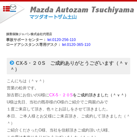
損害保険ジャパン株式会社代理店
事故サポートセンター：
tel.0120-256-110
ロードアシスタンス専用デスク：
tel.0120-365-110
CX-5・２０S ご成約ありがとうございます（＾ｖ
＾）
こんにちは（＾ｖ＾）
営業の松井です。
加古郡にお住いのU様に
CX-5・２０S
をご成約頂きました（＾ｖ＾）
U様は先日、当社の既存様のO様のご紹介でご両親のみで
１度ご来店して頂き、色々とお話しをさせて頂きました。
本日、ご本人様とお父様にご来店頂き、ご成約して頂きました（＾
＾）
ご紹介くださったO様、当社を信頼頂きご成約頂いたU様、