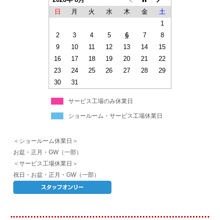
日
月
火
水
木
金
土
1
2
3
4
5
6
7
8
9
10
11
12
13
14
15
16
17
18
19
20
21
22
23
24
25
26
27
28
29
30
31
サービス工場のみ休業日
ショールーム・サービス工場休業日
＜ショールーム休業日＞
お盆・正月・GW（一部）
＜サービス工場休業日＞
祝日・お盆・正月・GW（一部）