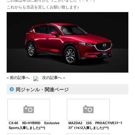
この度は本当にありがとうございました（＾ｖ＾）
これからも当店を宜しくお願い致します♪
«
前の記事へ
次の記事へ
»
同ジャンル・関連ページ
CX-60 XD-HYBRID Exclusive
MAZDA2 15S PROACTIVEｽﾏｰﾄ
Sports入庫しました(^^)
ｴﾃﾞｨｼｮﾝ2入庫しました(^^)