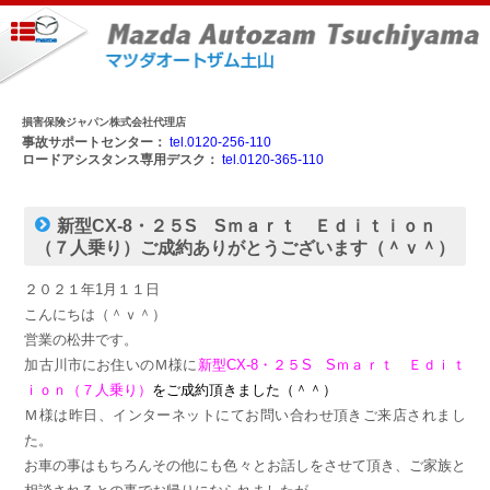
損害保険ジャパン株式会社代理店
事故サポートセンター：
tel.0120-256-110
ロードアシスタンス専用デスク：
tel.0120-365-110
新型CX-8・２５S Sｍａｒｔ Ｅｄｉｔｉｏｎ
（７人乗り）ご成約ありがとうございます（＾ｖ＾）
２０２１年1月１１日
こんにちは（＾ｖ＾）
営業の松井です。
加古川市にお住いのＭ様に
新型CX-8・２５S Sｍａｒｔ Ｅｄｉｔ
ｉｏｎ（７人乗り）
をご成約頂きました（＾＾）
Ｍ様は昨日、インターネットにてお問い合わせ頂きご来店されまし
た。
お車の事はもちろんその他にも色々とお話しをさせて頂き、ご家族と