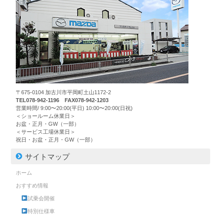
〒675-0104 加古川市平岡町土山1172-2
TEL078-942-1196 FAX078-942-1203
営業時間/ 9:00〜20:00(平日) 10:00〜20:00(日祝)
＜ショールーム休業日＞
お盆・正月・GW（一部）
＜サービス工場休業日＞
祝日・お盆・正月・GW（一部）
サイトマップ
ホーム
おすすめ情報
試乗会開催
特別仕様車