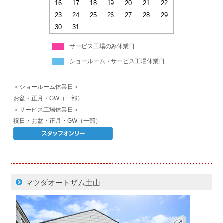
16
17
18
19
20
21
22
23
24
25
26
27
28
29
30
31
サービス工場のみ休業日
ショールーム・サービス工場休業日
＜ショールーム休業日＞
お盆・正月・GW（一部）
＜サービス工場休業日＞
祝日・お盆・正月・GW（一部）
マツダオートザム土山