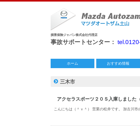
損害保険ジャパン株式会社代理店
事故サポートセンター：
tel.012
ホーム
おすすめ情報
中古車情報
特別仕様車
今月のチラシ
三木市
アクセラスポーツ２０Ｓ入庫しました
こんにちは（＾ｖ＾） 営業の松井です。 加古川