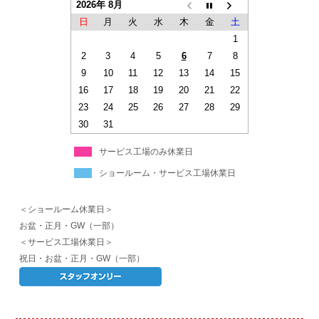
2026年 8月
日
月
火
水
木
金
土
1
2
3
4
5
6
7
8
9
10
11
12
13
14
15
16
17
18
19
20
21
22
23
24
25
26
27
28
29
30
31
サービス工場のみ休業日
ショールーム・サービス工場休業日
＜ショールーム休業日＞
お盆・正月・GW（一部）
＜サービス工場休業日＞
祝日・お盆・正月・GW（一部）