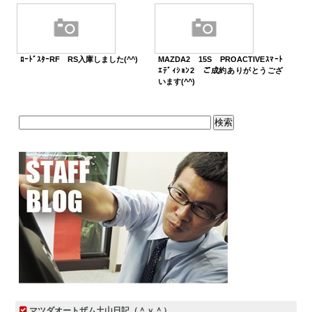
ﾛｰﾄﾞｽﾀｰRF RS入庫しました(^^)
MAZDA2 15S PROACTIVEｽﾏｰﾄ
ｴﾃﾞｨｼｮﾝ2 ご成約ありがとうござ
います(^^)
マツダオートザム土山日記（＾ｖ＾）