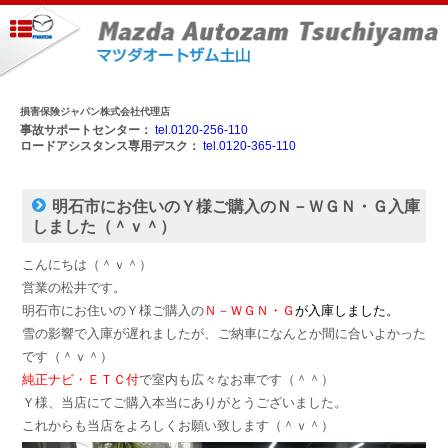
損害保険ジャパン株式会社代理店
事故サポートセンター：
tel.0120-256-110
ロードアシスタンス専用デスク：
tel.0120-365-110
明石市にお住いのＹ様ご購入のＮ－ＷＧＮ・Ｇ入庫
しました（＾ｖ＾）
こんにちは（＾ｖ＾）
営業の松井です。
明石市にお住いのＹ様ご購入の
Ｎ－ＷＧＮ・Ｇ
が入庫しました。
雪の影響で入庫が遅れましたが、ご納車になんとか間に合いよかった
です（＾ｖ＾）
純正ナビ・ＥＴＣ付
で室内も広々なお車です（＾＾）
Ｙ様、当店にてご購入本当にありがとうございました。
これからも当店をよろしくお願い致します（＾ｖ＾）