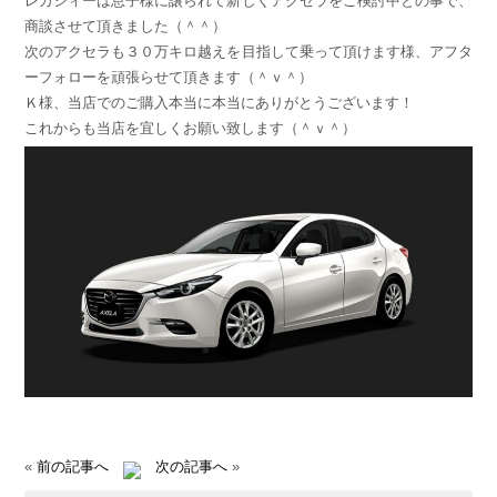
レガシィーは息子様に譲られて新しくアクセラをご検討中との事で、
商談させて頂きました（＾＾）
次のアクセラも３０万キロ越えを目指して乗って頂けます様、アフタ
ーフォローを頑張らせて頂きます（＾ｖ＾）
Ｋ様、当店でのご購入本当に本当にありがとうございます！
これからも当店を宜しくお願い致します（＾ｖ＾）
«
前の記事へ
次の記事へ
»