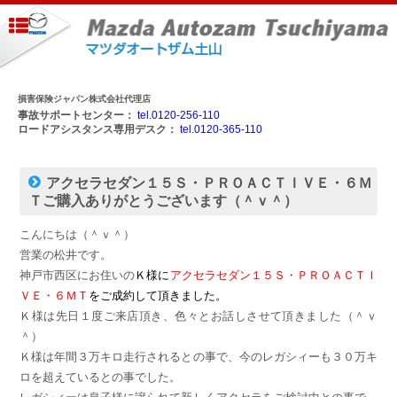
損害保険ジャパン株式会社代理店
事故サポートセンター：
tel.0120-256-110
ロードアシスタンス専用デスク：
tel.0120-365-110
アクセラセダン１５Ｓ・ＰＲＯＡＣＴＩＶＥ・６Ｍ
Ｔご購入ありがとうございます（＾ｖ＾）
こんにちは（＾ｖ＾）
営業の松井です。
神戸市西区にお住いの
Ｋ様に
アクセラセダン１５Ｓ・ＰＲＯＡＣＴＩ
ＶＥ・６ＭＴ
をご成約して頂きました。
Ｋ様は先日１度ご来店頂き、色々とお話しさせて頂きました（＾ｖ
＾）
Ｋ様は年間３万キロ走行されるとの事で、今のレガシィーも３０万キ
ロを超えているとの事でした。